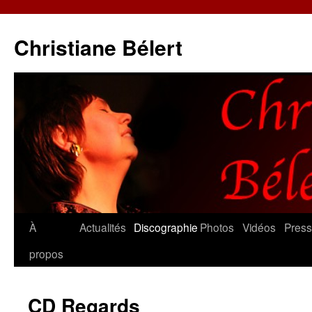
Christiane Bélert
Aller
À
Actualités
Discographie
Photos
Vidéos
Pres
au
propos
contenu
CD Regards