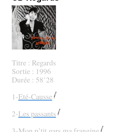
Titre : Regards
Sortie : 1996
Durée : 58’28
1-
Eté-Causse
2-
Les passants
3-
Mon p’tit gars ma frangine