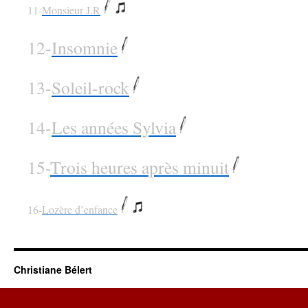
11-
Monsieur J.R
12-
Insomnie
13-
Soleil-rock
14-
Les années Sylvia
15-
Trois heures après minuit
16-
Lozère d’enfance
Christiane Bélert