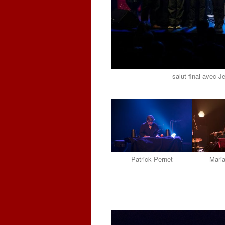
salut final avec J
Patrick Pernet
Maria