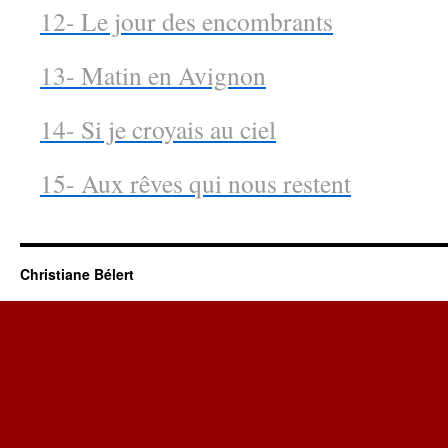
12- Le jour des encombrants
13- Matin en Avignon
14- Si je croyais au ciel
15- Aux rêves qui nous restent
Christiane Bélert