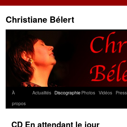
Christiane Bélert
Aller
À
Actualités
Discographie
Photos
Vidéos
Pres
au
propos
contenu
CD En attendant le jour