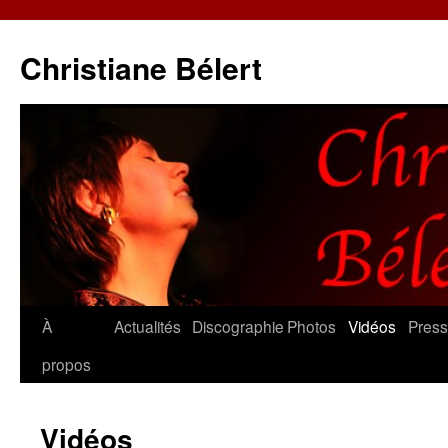
Christiane Bélert
Aller
À
Actualités
Discographie
Photos
Vidéos
Pres
au
propos
contenu
Vidéos