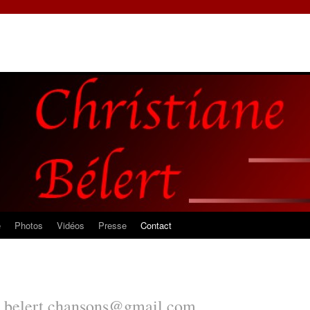
e
Photos
Vidéos
Presse
Contact
e.belert.chansons@gmail.com