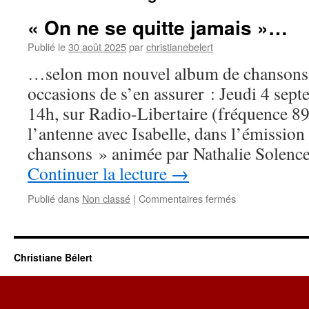
« On ne se quitte jamais »…
Publié le
30 août 2025
par
christianebelert
…selon mon nouvel album de chansons, 
occasions de s’en assurer : Jeudi 4 sept
14h, sur Radio-Libertaire (fréquence 89.
l’antenne avec Isabelle, dans l’émission
chansons » animée par Nathalie Solenc
Continuer la lecture
→
sur
Publié dans
Non classé
|
Commentaires fermés
« On
ne
se
quitte
Christiane Bélert
jamais »…