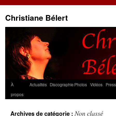
Christiane Bélert
Aller
À
Actualités
Discographie
Photos
Vidéos
Pres
au
propos
contenu
Non classé
Archives de catégorie :