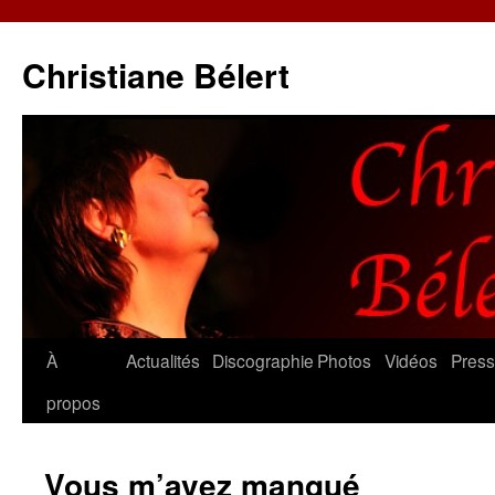
Christiane Bélert
Aller
À
Actualités
Discographie
Photos
Vidéos
Pres
au
propos
contenu
Vous m’avez manqué