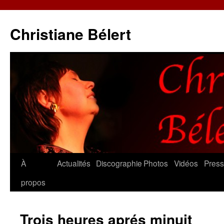
Christiane Bélert
Aller
À
Actualités
Discographie
Photos
Vidéos
Pres
au
propos
contenu
Trois heures aprés minuit