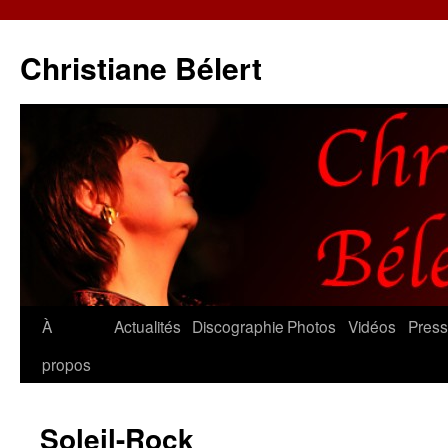
Christiane Bélert
Aller
À
Actualités
Discographie
Photos
Vidéos
Pres
au
propos
contenu
Soleil-Rock