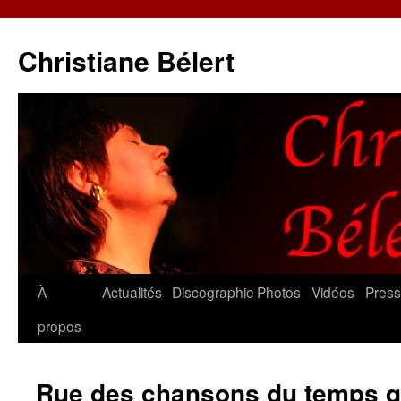
Christiane Bélert
Aller
À
Actualités
Discographie
Photos
Vidéos
Pres
au
propos
contenu
Rue des chansons du temps q