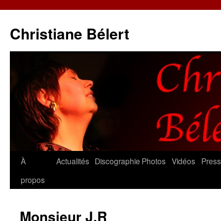
Christiane Bélert
Aller
À
Actualités
Discographie
Photos
Vidéos
Pres
au
propos
contenu
Monsieur J.R