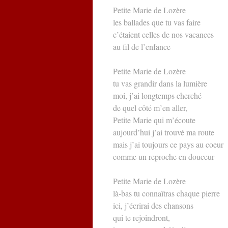
Petite Marie de Lozère
les ballades que tu vas faire
c’étaient celles de nos vacances
au fil de l’enfance
Petite Marie de Lozère
tu vas grandir dans la lumière
moi, j’ai longtemps cherché
de quel côté m’en aller,
Petite Marie qui m’écoute
aujourd’hui j’ai trouvé ma route
mais j’ai toujours ce pays au coeur
comme un reproche en douceur
Petite Marie de Lozère
là-bas tu connaîtras chaque pierre
ici, j’écrirai des chansons
qui te rejoindront,