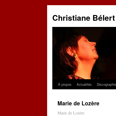
Christiane Bélert
À propos
Actualités
Discographi
Aller
au
Marie de Lozère
contenu
Marie de Lozère