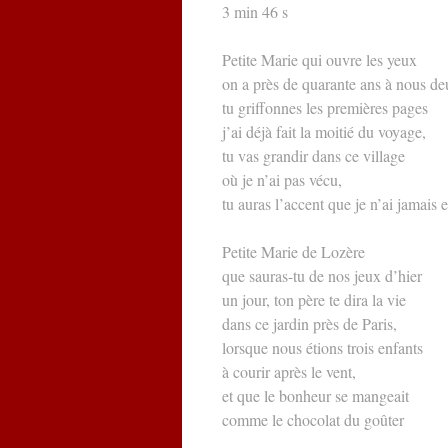
3 min 46 s
Petite Marie qui ouvre les yeux
on a près de quarante ans à nous de
tu griffonnes les premières pages
j’ai déjà fait la moitié du voyage,
tu vas grandir dans ce village
où je n’ai pas vécu,
tu auras l’accent que je n’ai jamais 
Petite Marie de Lozère
que sauras-tu de nos jeux d’hier
un jour, ton père te dira la vie
dans ce jardin près de Paris,
lorsque nous étions trois enfants
à courir après le vent,
et que le bonheur se mangeait
comme le chocolat du goûter