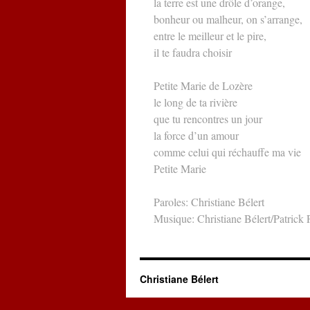
la terre est une drôle d’orange,
bonheur ou malheur, on s’arrange,
entre le meilleur et le pire,
il te faudra choisir
Petite Marie de Lozère
le long de ta rivière
que tu rencontres un jour
la force d’un amour
comme celui qui réchauffe ma vie
Petite Marie
Paroles: Christiane Bélert
Musique: Christiane Bélert/Patrick 
Christiane Bélert