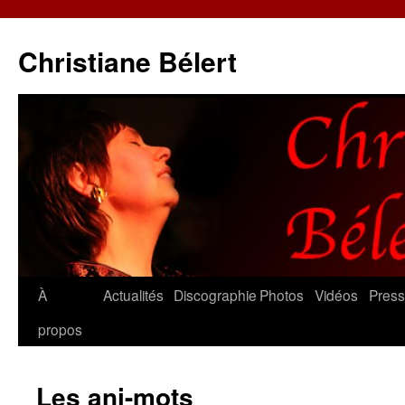
Christiane Bélert
Aller
À
Actualités
Discographie
Photos
Vidéos
Pres
au
propos
contenu
Les ani-mots