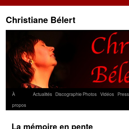
Christiane Bélert
Aller
À
Actualités
Discographie
Photos
Vidéos
Pres
au
propos
contenu
La mémoire en pente