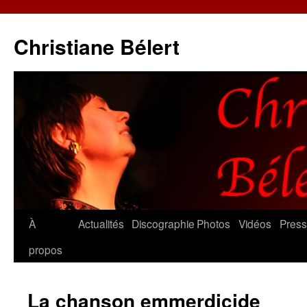
Christiane Bélert
Aller
À
Actualités
Discographie
Photos
Vidéos
Pres
au
propos
contenu
La chanson emmerdicide