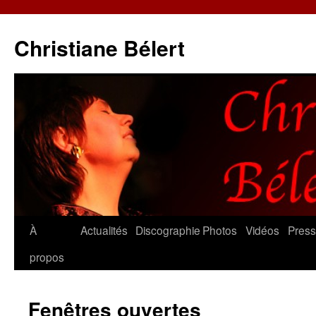
Christiane Bélert
Aller
À
Actualités
Discographie
Photos
Vidéos
Pres
au
propos
contenu
Fenêtres ouvertes