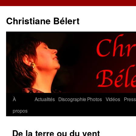
Christiane Bélert
Aller
À
Actualités
Discographie
Photos
Vidéos
Pres
au
propos
contenu
De la terre ou du vent