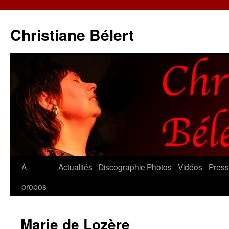
Christiane Bélert
Aller
À
Actualités
Discographie
Photos
Vidéos
Pres
au
propos
contenu
Marie de Lozère