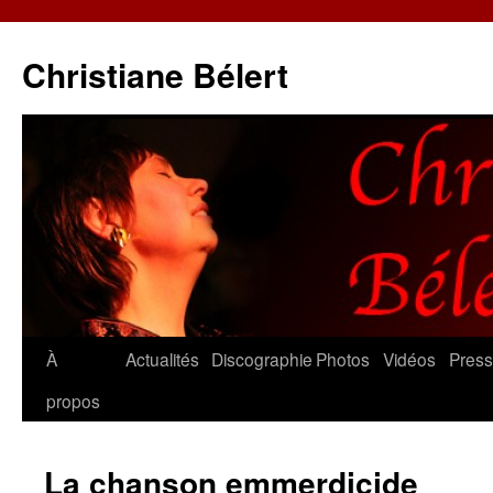
Christiane Bélert
Aller
À
Actualités
Discographie
Photos
Vidéos
Pres
au
propos
contenu
La chanson emmerdicide