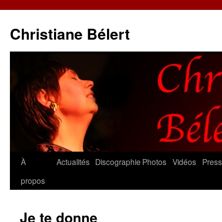
Christiane Bélert
Aller
À
Actualités
Discographie
Photos
Vidéos
Pres
au
propos
contenu
Je te donne