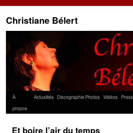
Christiane Bélert
Aller
À
Actualités
Discographie
Photos
Vidéos
Pres
au
propos
contenu
Et boire l’air du temps