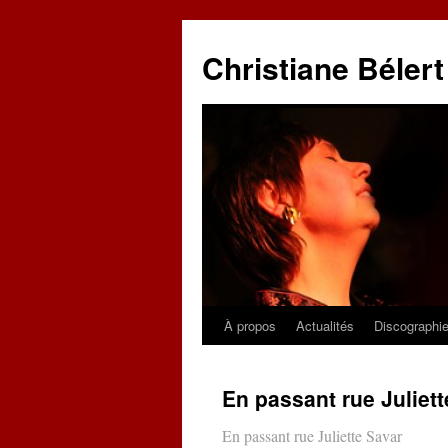
Christiane Bélert
À propos
Actualités
Discographi
Aller
au
En passant rue Juliet
contenu
En passant rue Juliette Savar