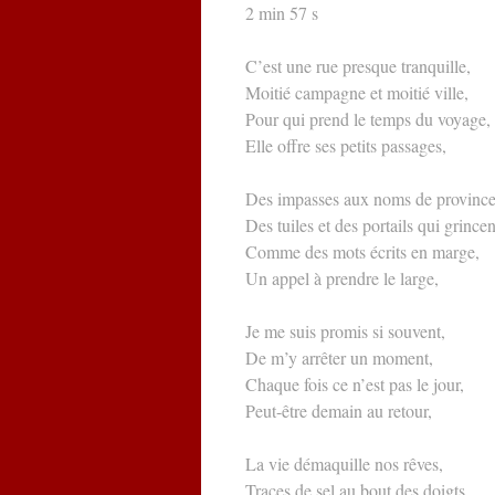
2 min 57 s
C’est une rue presque tranquille,
Moitié campagne et moitié ville,
Pour qui prend le temps du voyage,
Elle offre ses petits passages,
Des impasses aux noms de province
Des tuiles et des portails qui grincen
Comme des mots écrits en marge,
Un appel à prendre le large,
Je me suis promis si souvent,
De m’y arrêter un moment,
Chaque fois ce n’est pas le jour,
Peut-être demain au retour,
La vie démaquille nos rêves,
Traces de sel au bout des doigts,