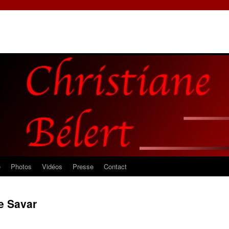
e
Photos
Vidéos
Presse
Contact
te Savar