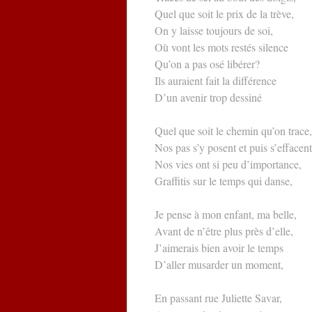
Quel que soit le prix de la trève,
On y laisse toujours de soi,
Où vont les mots restés silence
Qu’on a pas osé libérer?
Ils auraient fait la différence
D’un avenir trop dessiné
Quel que soit le chemin qu’on trace,
Nos pas s’y posent et puis s’effacent
Nos vies ont si peu d’importance,
Graffitis sur le temps qui danse,
Je pense à mon enfant, ma belle,
Avant de n’être plus près d’elle,
J’aimerais bien avoir le temps
D’aller musarder un moment,
En passant rue Juliette Savar,